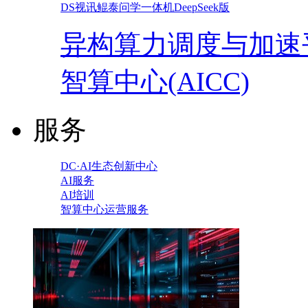
DS视讯鲲泰问学一体机DeepSeek版
异构算力调度与加速
智算中心(AICC)
服务
DC·AI生态创新中心
AI服务
AI培训
智算中心运营服务