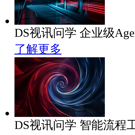
DS视讯问学 企业级Age
了解更多
DS视讯问学 智能流程