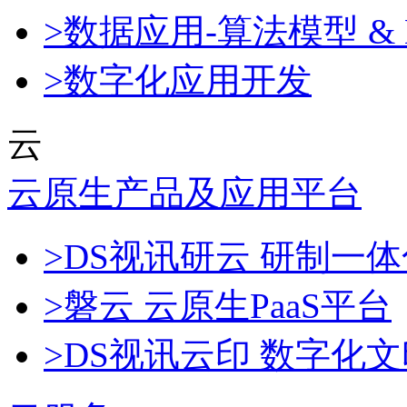
>数据应用-算法模型 & 
>数字化应用开发
云
云原生产品及应用平台
>DS视讯研云 研制一
>磐云 云原生PaaS平台
>DS视讯云印 数字化