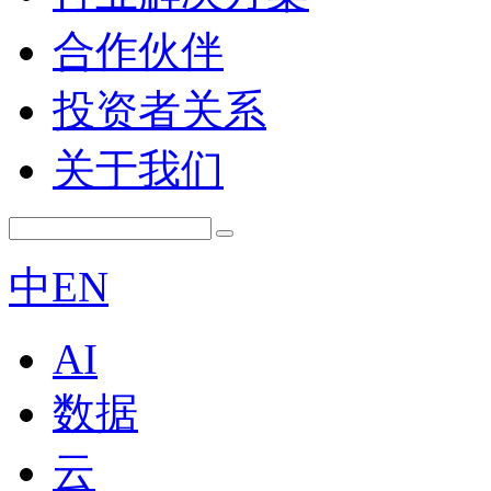
合作伙伴
投资者关系
关于我们
中
EN
AI
数据
云