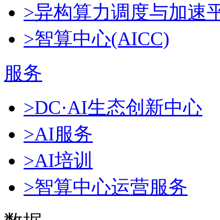
>异构算力调度与加速
>智算中心(AICC)
服务
>DC·AI生态创新中心
>AI服务
>AI培训
>智算中心运营服务