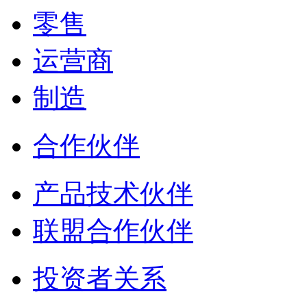
零售
运营商
制造
合作伙伴
产品技术伙伴
联盟合作伙伴
投资者关系