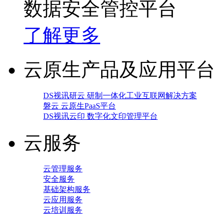
数据安全管控平台
了解更多
云原生产品及应用平台
DS视讯研云 研制一体化工业互联网解决方案
磐云 云原生PaaS平台
DS视讯云印 数字化文印管理平台
云服务
云管理服务
安全服务
基础架构服务
云应用服务
云培训服务