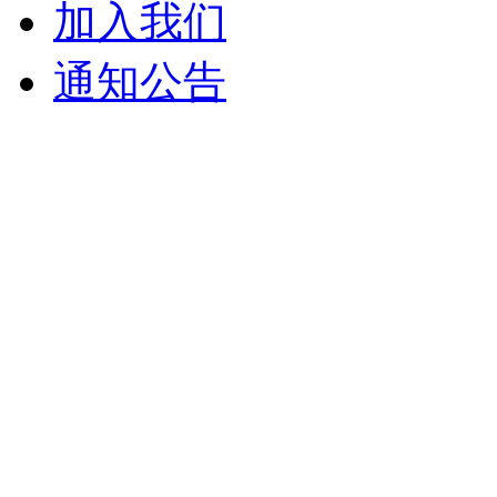
加入我们
通知公告