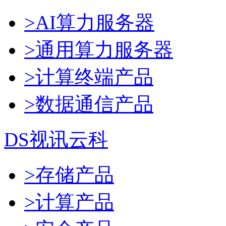
>AI算力服务器
>通用算力服务器
>计算终端产品
>数据通信产品
DS视讯云科
>存储产品
>计算产品