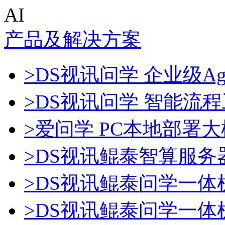
AI
产品及解决方案
>DS视讯问学 企业级Ag
>DS视讯问学 智能流
>爱问学 PC本地部署
>DS视讯鲲泰智算服务
>DS视讯鲲泰问学一体
>DS视讯鲲泰问学一体机D